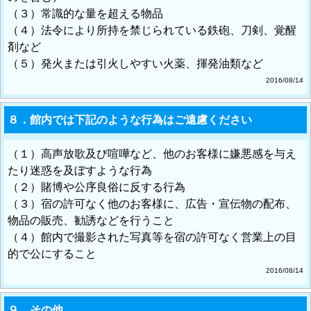
（３）常識的な量を超える物品
（４）法令により所持を禁じられている鉄砲、刀剣、覚醒
剤など
（５）発火または引火しやすい火薬、揮発油類など
2016/08/14
８．館内では下記のような行為はご遠慮ください
（１）高声放歌及び喧嘩など、他のお客様に嫌悪感を与え
たり迷惑を及ぼすような行為
（２）賭博や公序良俗に反する行為
（３）宿の許可なく他のお客様に、広告・宣伝物の配布、
物品の販売、勧誘などを行うこと
（４）館内で撮影された写真等を宿の許可なく営業上の目
的で公にすること
2016/08/14
９．その他