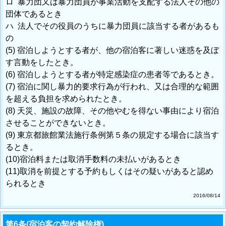
ロ 暴力団又は暴力団員が事業活動を支配する法人その他の
団体であるとき
ハ 法人でその役員のうちに暴力団員に該当する者があるも
の
(5) 宿泊しようとする者が、他の宿泊客に著しい迷惑を及ぼ
す言動をしたとき。
(6) 宿泊しようとする者が特定感染症の患者等であるとき。
(7) 宿泊に関し暴力的要求行為が行われ、又は合理的な範囲
を超える負担を求められたとき。
(8) 天災、施設の故障、その他やむを得ない事由により宿泊
させることができないとき。
(9) 東京都旅館業法施行条例第５条の規定する場合に該当す
るとき。
(10)宿泊料または取消手数料の未払いがあるとき
(11)取消を前提とする予約もしくはその疑いがあると認め
られるとき
2016/08/14
第6条(宿泊客の契約解除権)