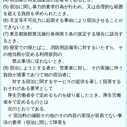
(5) 宿泊に関し暴力的要求行為が行われ、又は合理的な範囲
を超える負担を求められたとき。
(6) 天災等不可抗力に起因する事由により宿泊させることが
できないとき。
(7) 東京都旅館業法施行条例第５条の規定する場合に該当す
るとき。
(8) 寝室での寝たばこ、消防用設備等に対するいたずら、そ
の他当館が定める利用規則の
禁止事項に従わないとき。
(9) 宿泊しようとする者が、営業者に対し、その実施に伴う
負担が過重であつて他の宿泊者に
対する宿泊に関するサービスの提供を著しく阻害する
おそれのある要求として
厚生労働省令で定めるものを繰り返したとき。厚生労働
省令で定めるものとは
次のとおりである。
イ 宿泊料の減額その他のその内容の実現が容易でない事
項の要求（宿泊に関して障害を