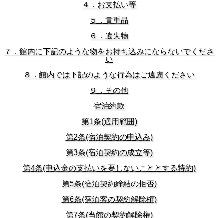
４．お支払い等
５．貴重品
６．遺失物
７．館内に下記のような物をお持ち込みにならないでくださ
い
８．館内では下記のような行為はご遠慮ください
９．その他
宿泊約款
第1条(適用範囲)
第2条(宿泊契約の申込み)
第3条(宿泊契約の成立等)
第4条(申込金の支払いを要しないこととする特約)
第5条(宿泊契約締結の拒否)
第6条(宿泊客の契約解除権)
第7条(当館の契約解除権)