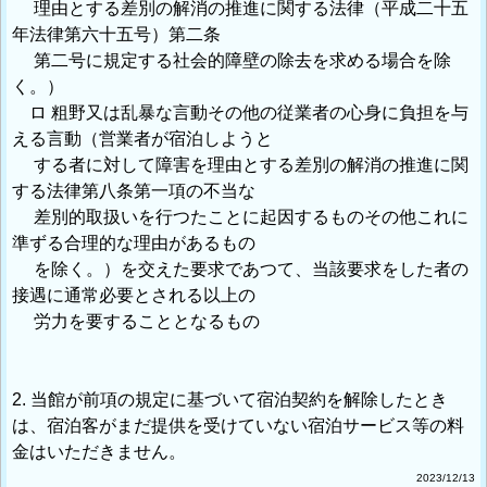
理由とする差別の解消の推進に関する法律（平成二十五
年法律第六十五号）第二条
第二号に規定する社会的障壁の除去を求める場合を除
く。）
ロ 粗野又は乱暴な言動その他の従業者の心身に負担を与
える言動（営業者が宿泊しようと
する者に対して障害を理由とする差別の解消の推進に関
する法律第八条第一項の不当な
差別的取扱いを行つたことに起因するものその他これに
準ずる合理的な理由があるもの
を除く。）を交えた要求であつて、当該要求をした者の
接遇に通常必要とされる以上の
労力を要することとなるもの
2. 当館が前項の規定に基づいて宿泊契約を解除したとき
は、宿泊客がまだ提供を受けていない宿泊サービス等の料
金はいただきません。
2023/12/13