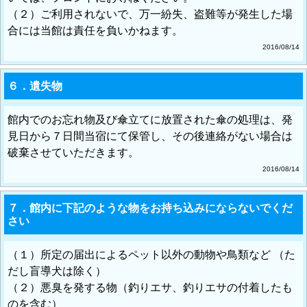
（２）ご利用されないで、万一紛失、盗難等が発生した場
合には当館は責任を負いかねます。
2016/08/14
６．遺失物
館内でのお忘れ物及び傘立てに放置された傘の処理は、発
見日から７日間当宿にて保管し、その後連絡がない場合は
破棄させていただきます。
2016/08/14
７．館内に下記のような物をお持ち込みにならないでくだ
さい
（１）所定の届出によるペット以外の動物や鳥類など （た
だし盲導犬は除く）
（２）悪臭を発する物（釣りエサ、釣りエサの付着したも
のを含む）