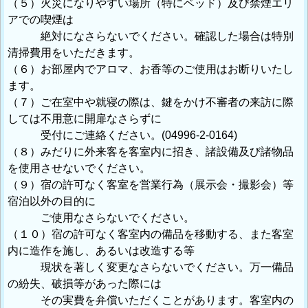
（５）火災になりやすい場所（特にベッド）及び禁煙エリ
アでの喫煙は
絶対になさらないでください。確認した場合は特別
清掃費用をいただきます。
（６）お部屋内でアロマ、お香等のご使用はお断りいたし
ます。
（７）ご在室中や就寝の際は、鍵をかけ不審者の来訪に際
しては不用意に開扉なさらずに
受付にご連絡ください。(04996-2-0164)
（８）みだりに外来客を客室内に招き、諸設備及び諸物品
を使用させないでください。
（９）宿の許可なく客室を営業行為（展示会・撮影会）等
宿泊以外の目的に
ご使用なさらないでください。
（１０）宿の許可なく客室内の備品を移動する、また客室
内に造作を施し、あるいは改造する等
現状を著しく変更なさらないでください。万一備品
の紛失、破損等があった際には
その実費を弁償いただくことがあります。客室内の