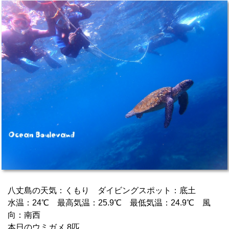
八丈島の天気：くもり ダイビングスポット：底土
水温：24℃ 最高気温：25.9℃ 最低気温：24.9℃ 風
向：南西
本日のウミガメ 8匹