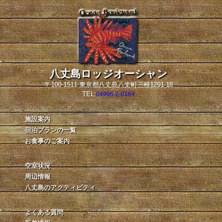
八丈島ロッジオーシャン
〒100-1511 東京都八丈島八丈町三根1291-18
TEL:
04996-2-0164
施設案内
宿泊プランの一覧
お食事のご案内
空室状況
周辺情報
八丈島のアクティビティ
よくある質問