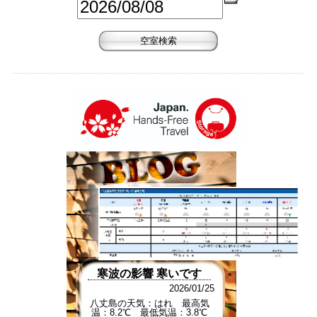
寒波の影響 寒いです
2026/01/25
八丈島の天気：はれ 最高気
温：8.2℃ 最低気温：3.8℃