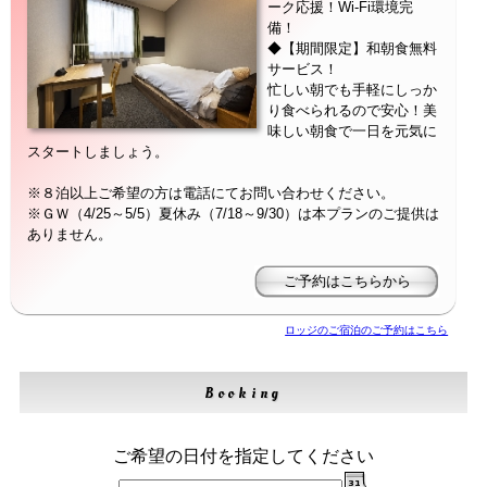
ーク応援！Wi-Fi環境完
備！
◆【期間限定】和朝食無料
サービス！
忙しい朝でも手軽にしっか
り食べられるので安心！美
味しい朝食で一日を元気に
スタートしましょう。
※８泊以上ご希望の方は電話にてお問い合わせください。
※ＧＷ（4/25～5/5）夏休み（7/18～9/30）は本プランのご提供は
ありません。
ロッジのご宿泊のご予約はこちら
Booking
ご希望の日付を指定してください