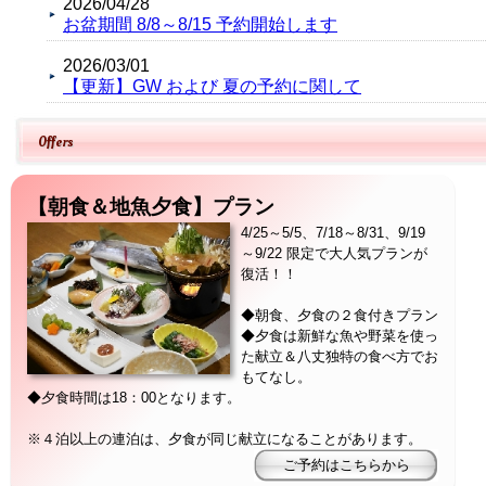
2026/04/28
お盆期間 8/8～8/15 予約開始します
2026/03/01
【更新】GW および 夏の予約に関して
Offers
【朝食＆地魚夕食】プラン
4/25～5/5、7/18～8/31、9/19
～9/22 限定で大人気プランが
復活！！
◆朝食、夕食の２食付きプラン
◆夕食は新鮮な魚や野菜を使っ
た献立＆八丈独特の食べ方でお
もてなし。
◆夕食時間は18：00となります。
※４泊以上の連泊は、夕食が同じ献立になることがあります。