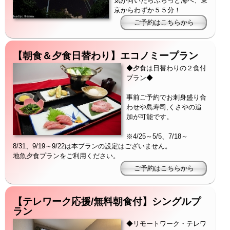
気が向いたらふらっと海へ、東
京からわずか５５分！
【朝食＆夕食日替わり】エコノミープラン
◆夕食は日替わりの２食付
プラン◆
事前ご予約でお刺身盛り合
わせや島寿司,くさやの追
加が可能です。
※4/25～5/5、7/18～
8/31、9/19～9/22は本プランの設定はございません。
地魚夕食プランをご利用ください。
【テレワーク応援/無料朝食付】シングルプ
ラン
◆リモートワーク・テレワ