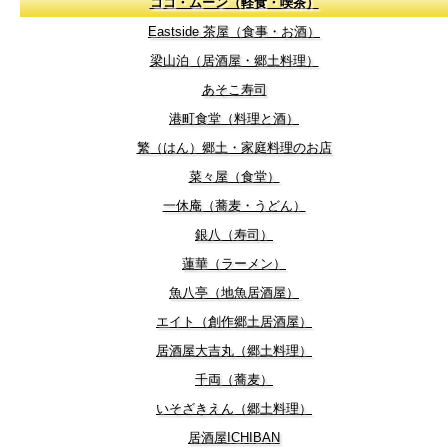
ココ・ムーン（軽食・喫茶）
Eastside 茶屋（食事・お酒）
梁山泊（居酒屋・郷土料理）
あそこ寿司
港町食堂（料理と酒）
繁（はん）郷土・家庭料理のお店
菜々屋（食堂）
一休庵（蕎麦・うどん）
銀八（寿司）
蓮華（ラーメン）
魚八亭（地魚居酒屋）
エイト（創作郷土居酒屋）
居酒屋大吉丸（郷土料理）
千両（蕎麦）
いそざきえん（郷土料理）
居酒屋ICHIBAN