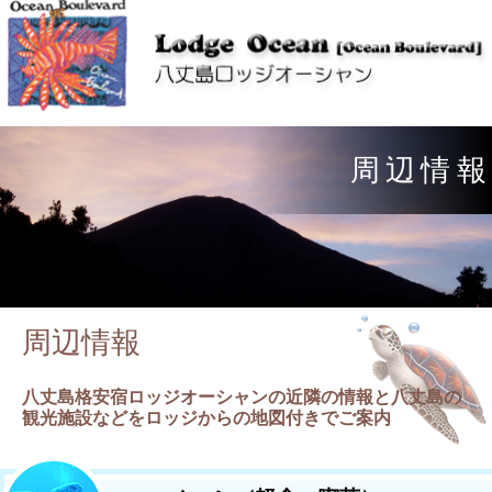
周
辺
情
報
周辺情報
八丈島格安宿ロッジオーシャンの近隣の情報と八丈島の
観光施設などをロッジからの地図付きでご案内