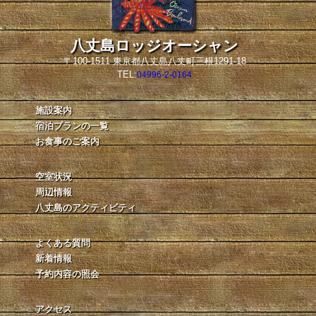
八丈島ロッジオーシャン
〒100-1511 東京都八丈島八丈町三根1291-18
TEL:
04996-2-0164
施設案内
宿泊プランの一覧
お食事のご案内
空室状況
周辺情報
八丈島のアクティビティ
よくある質問
新着情報
予約内容の照会
アクセス