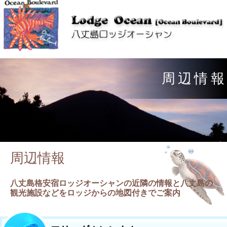
周
辺
情
報
周辺情報
八丈島格安宿ロッジオーシャンの近隣の情報と八丈島の
観光施設などをロッジからの地図付きでご案内