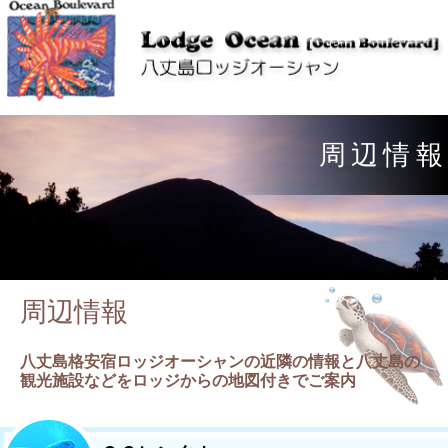
周
辺
情
報
周辺情報
八丈島格安宿ロッジオーシャンの近隣の情報と八丈島の
観光施設などをロッジからの地図付きでご案内