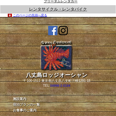
フリーダムレンタカー
レンタサイクル・レンタバイク
このページの先頭へ戻る
八丈島ロッジオーシャン
〒100-1511 東京都八丈島八丈町三根1291-18
TEL:
04996-2-0164
施設案内
宿泊プランの一覧
お食事のご案内