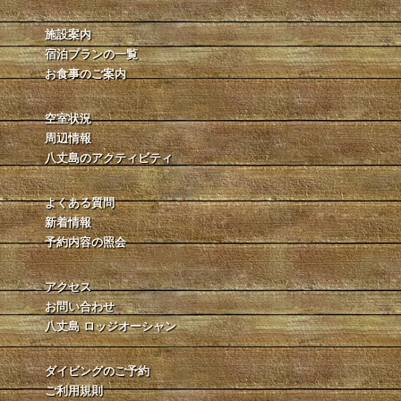
施設案内
宿泊プランの一覧
お食事のご案内
空室状況
周辺情報
八丈島のアクティビティ
よくある質問
新着情報
予約内容の照会
アクセス
お問い合わせ
八丈島 ロッジオーシャン
ダイビングのご予約
ご利用規則