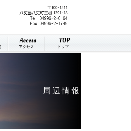
Access
TOP
問
アクセス
トップ
周
辺
情
報