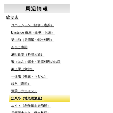
周辺情報
飲食店
ココ・ムーン（軽食・喫茶）
Eastside 茶屋（食事・お酒）
梁山泊（居酒屋・郷土料理）
あそこ寿司
港町食堂（料理と酒）
繁（はん）郷土・家庭料理のお店
菜々屋（食堂）
一休庵（蕎麦・うどん）
銀八（寿司）
蓮華（ラーメン）
魚八亭（地魚居酒屋）
エイト（創作郷土居酒屋）
居酒屋大吉丸（郷土料理）