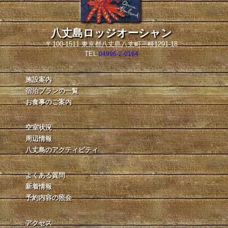
八丈島ロッジオーシャン
〒100-1511 東京都八丈島八丈町三根1291-18
TEL:
04996-2-0164
施設案内
宿泊プランの一覧
お食事のご案内
空室状況
周辺情報
八丈島のアクティビティ
よくある質問
新着情報
予約内容の照会
アクセス