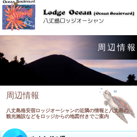
周
辺
情
報
周辺情報
八丈島格安宿ロッジオーシャンの近隣の情報と八丈島の
観光施設などをロッジからの地図付きでご案内