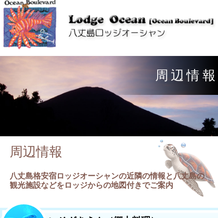
周
辺
情
報
周辺情報
八丈島格安宿ロッジオーシャンの近隣の情報と八丈島の
観光施設などをロッジからの地図付きでご案内