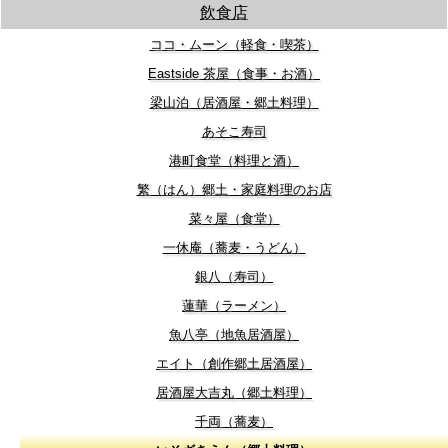
飲食店
ココ・ムーン（軽食・喫茶）
Eastside 茶屋（食事・お酒）
梁山泊（居酒屋・郷土料理）
あそこ寿司
港町食堂（料理と酒）
繁（はん）郷土・家庭料理のお店
菜々屋（食堂）
一休庵（蕎麦・うどん）
銀八（寿司）
蓮華（ラーメン）
魚八亭（地魚居酒屋）
エイト（創作郷土居酒屋）
居酒屋大吉丸（郷土料理）
千両（蕎麦）