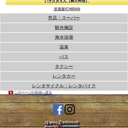
いそざきえん（郷土料理）
居酒屋ICHIBAN
売店・スーパー
観光施設
海水浴場
温泉
バス
タクシー
レンタカー
レンタサイクル・レンタバイク
このページの先頭へ戻る