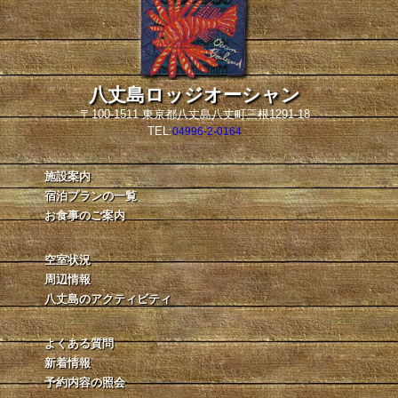
八丈島ロッジオーシャン
〒100-1511 東京都八丈島八丈町三根1291-18
TEL:
04996-2-0164
施設案内
宿泊プランの一覧
お食事のご案内
空室状況
周辺情報
八丈島のアクティビティ
よくある質問
新着情報
予約内容の照会